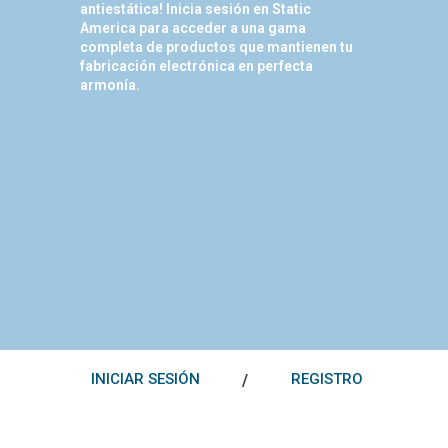
antiestática! Inicia sesión en Static
America para acceder a una gama
completa de productos que mantienen tu
fabricación electrónica en perfecta
armonía.
Beneficios
· Cotizar productos
· Compras en linea
· Asesorias
personalizadas
INICIAR SESIÓN
REGISTRO
/